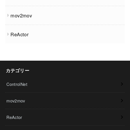
mov2mov
ReActor
カテゴリー
ControlNet
mov2mov
ReActor