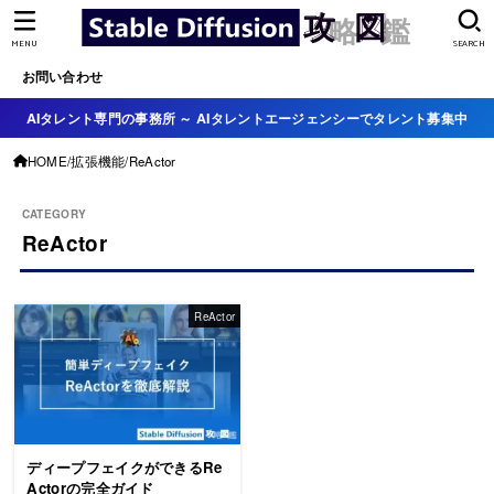
MENU
SEARCH
お問い合わせ
AIタレント専門の事務所 ～ AIタレントエージェンシーでタレント募集中
HOME
拡張機能
ReActor
ReActor
ReActor
ディープフェイクができるRe
Actorの完全ガイド